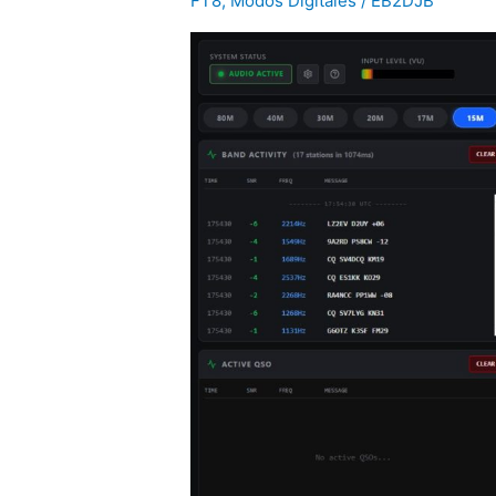
FT8
,
Modos Digitales
/
EB2DJB