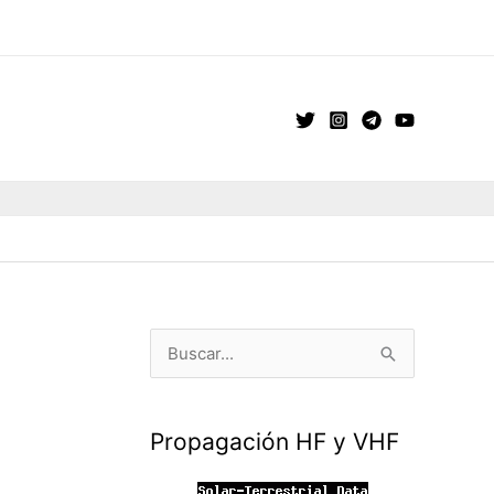
B
u
s
Propagación HF y VHF
c
a