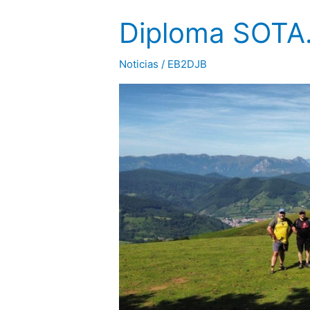
Diploma SOTA
Noticias
/
EB2DJB