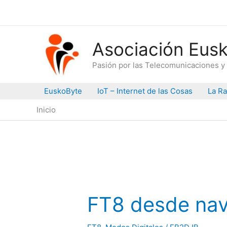
Ir
al
contenido
Asociación Eusk
Pasión por las Telecomunicaciones y 
EuskoByte
IoT – Internet de las Cosas
La Ra
Inicio
FT8 desde na