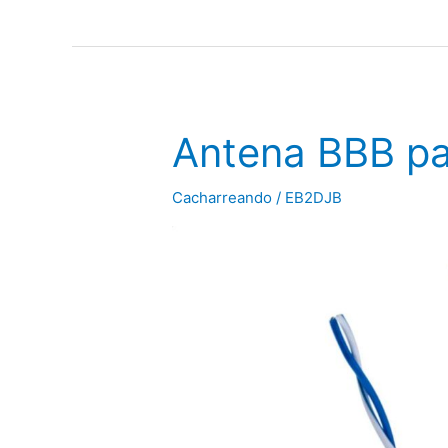
con
una
letra
en
el
Antena BBB p
sufijo
Cacharreando
/
EB2DJB