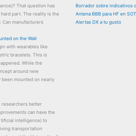
igence)? That question has
Borrador sobre indicativos c
ard part. The reality is the
Antena BBB para HF en SO
t: Can manufacturers
Alertas DX a tu gusto
nted on the Wall
in with wearables like
ric bracelets. This is
happened. While the
concept around new
dy been mounted on nearly
g researchers better
mprovements can have the
ficial intelligence) to
iving transportation