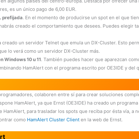
 en algunos países del centro-europa. Destaca por ofrecer una 
ares, es un único pago de 6,00 EUR.
 prefijada
. En el momento de producirse un spot en el que tien
habrás creado el comportamiento que desees. Puedes elegir
a creado un servidor Telnet que emula un DX-Cluster. Esto perm
 que lo verá como un servidor DX-Cluster más.
 en Windows 10 u 11
. También puedes hacer que aparezcan como 
ombinando HamAlert con el programa escrito por OE3IDE y del 
rogramadores, colaboren entre sí para crear soluciones comple
ispone HamAlert, ya que Ernst (OE3IDE) ha creado un programa 
HamAlert, para trasladar los spots que reciba por ésta vía, a no
contrar como
HamAlert Cluster Client
en la web de Ernst.
rt